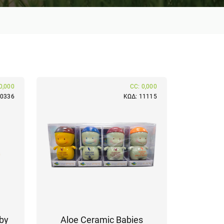
0,000
CC: 0,000
10336
ΚΩΔ: 11115
aby
Aloe Ceramic Babies