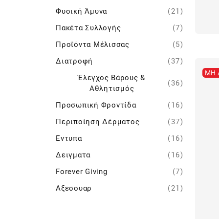
Φυσική Άμυνα
(21)
Πακέτα Συλλογής
(7)
Προϊόντα Μέλισσας
(5)
Διατροφή
(37)
ΜΗ 
Έλεγχος Βάρους &
(36)
Αθλητισμός
Προσωπική Φροντίδα
(16)
Περιποίηση Δέρματος
(37)
Εντυπα
(16)
Δειγματα
(16)
Forever Giving
(7)
Αξεσουαρ
(21)