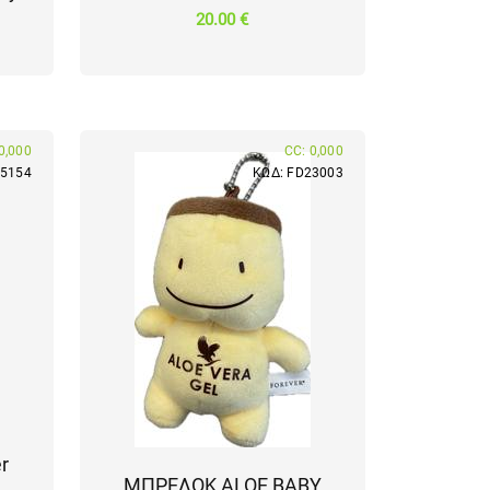
20.00 €
0,000
CC: 0,000
15154
ΚΩΔ: FD23003
r
ΜΠΡΕΛΟΚ ALOE BABY